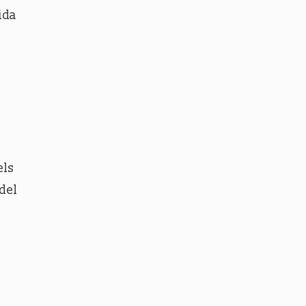
ida
els
del
b