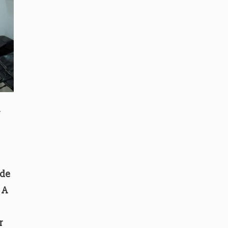
a
 de
 A
r