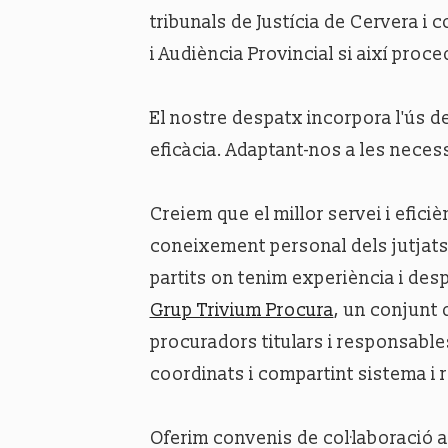
tribunals de Justícia de Cervera i 
i Audiència Provincial si així proce
El nostre despatx incorpora l'ús de
eficàcia. Adaptant-nos a les neces
Creiem que el millor servei i efici
coneixement personal dels jutjats
partits on tenim experiència i des
Grup Trivium Procura
, un conjunt 
procuradors titulars i responsable
coordinats i compartint sistema i 
Oferim convenis de col·laboració