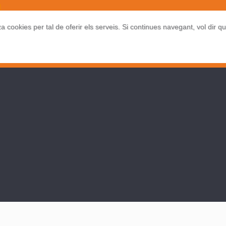
EMPRESA
SERVEIS
FAQ
PARTITS JUDICIALS
CO
za cookies per tal de oferir els serveis. Si continues navegant, vol dir q