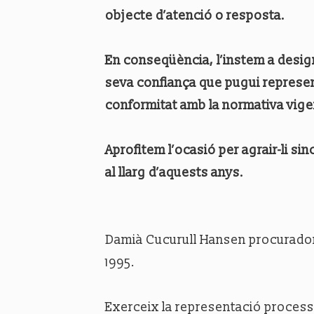
objecte d’atenció o resposta.
En conseqüència, l’instem a desig
seva confiança que pugui represen
conformitat amb la normativa vige
Aprofitem l’ocasió per agrair-li s
al llarg d’aquests anys.
Damià Cucurull Hansen procurador 
1995.
Exerceix la representació processa