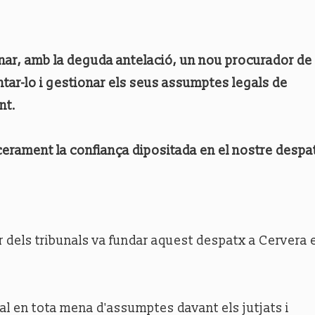
nar, amb la deguda antelació, un nou procurador de 
tar-lo i gestionar els seus assumptes legals de
nt.
incerament la confiança dipositada en el nostre despa
dels tribunals va fundar aquest despatx a Cervera e
l en tota mena d'assumptes davant els jutjats i