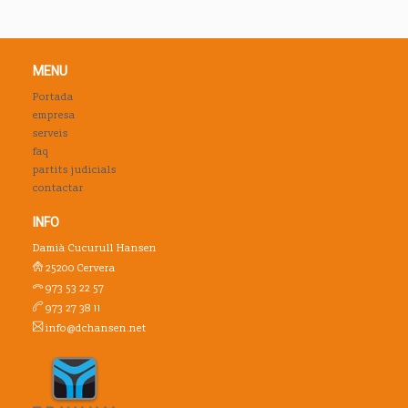
MENU
Portada
empresa
serveis
faq
partits judicials
contactar
INFO
Damià Cucurull Hansen
25200 Cervera
973 53 22 57
973 27 38 11
info@dchansen.net